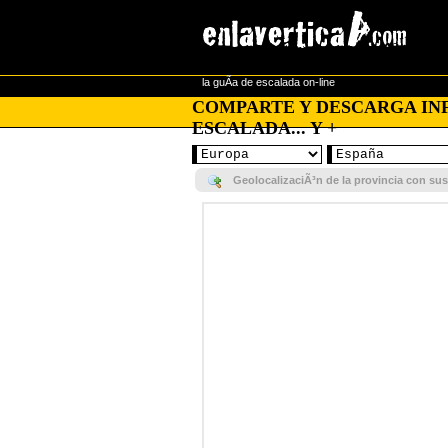
la guÃ­a de escalada on-line
COMPARTE Y DESCARGA INF
ESCALADA... Y +
GeolocalizaciÃ³n de la provincia con su