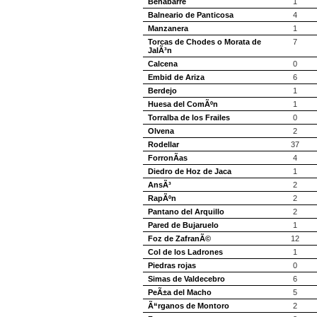
Benabarre
1
Balneario de Panticosa
4
Manzanera
1
Torcas de Chodes o Morata de
7
JalÃ³n
Calcena
0
Embid de Ariza
6
Berdejo
1
Huesa del ComÃºn
1
Torralba de los Frailes
0
Olvena
2
Rodellar
37
ForronÃ­as
4
Diedro de Hoz de Jaca
1
AnsÃ³
2
RapÃºn
2
Pantano del Arquillo
2
Pared de Bujaruelo
1
Foz de ZafranÃ©
12
Col de los Ladrones
1
Piedras rojas
0
Simas de Valdecebro
6
PeÃ±a del Macho
5
Ã“rganos de Montoro
2