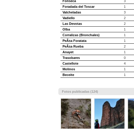
Fonseca
3
Foradada del Toscar
1
Valcheladas
3
Vadiello
2
Las Devotas
2
Olba
1
Corralizas (Bronchales)
1
PeÃ±a Foratata
1
PeÃ±a Rueba
2
Anayet
1
Trasobares
0
Castellote
4
Molinos
1
Beceite
1
Fotos publicadas (124)