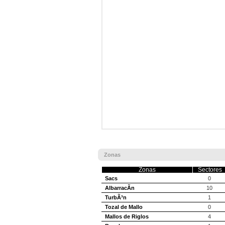
Zonas
Zonas
Sectores
Sacs
0
AlbarracÃ­n
10
TurbÃ³n
1
Tozal de Mallo
0
Mallos de Riglos
4