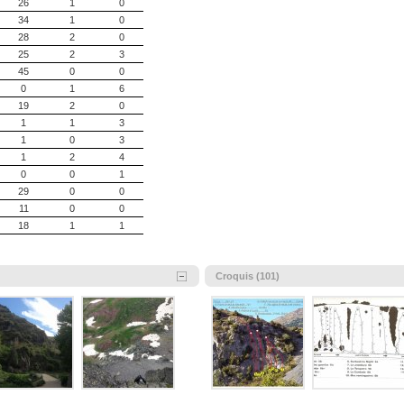
26
1
0
Aragón
>
PeÃ±a
34
1
0
2
| 1
Sectores
VÃ­
28
2
0
Aragón
>
Torral
25
2
3
0
| 0
Sectores
VÃ­
45
0
0
Aragón
>
Corral
0
1
6
1
| 19
Sectores
VÃ
19
2
0
Aragón
>
PeÃ±a
1
1
3
1
| 1
Sectores
VÃ­
1
0
3
Aragón
>
Diedr
1
2
4
1
| 3
Sectores
VÃ­
0
0
1
Aragón
>
Olba
29
0
0
1
| 0
Sectores
VÃ­
11
0
0
18
1
1
Croquis (101)