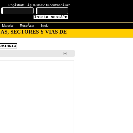
RegÃ­strate
|
Â¿Olvidaste tu contraseÃ±a?
Inicia sesiÃ³n
Material
ReseÃ±ar
Inicio
AS, SECTORES Y VIAS DE
ovincia