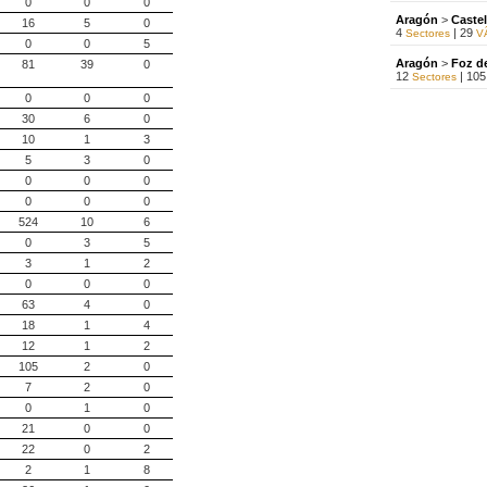
0
0
0
Aragón
>
Castel
16
5
0
4
| 29
Sectores
VÃ
0
0
5
Aragón
>
Foz d
81
39
0
12
| 10
Sectores
0
0
0
Aragón
>
Forro
30
6
0
4
| 0
Sectores
VÃ­
10
1
3
Aragón
>
Mallos
5
3
0
4
| 5
Sectores
VÃ­
0
0
0
Aragón
>
Molin
0
0
0
1
| 11
Sectores
VÃ
524
10
6
Aragón
>
Calce
0
3
5
0
| 0
Sectores
VÃ­
3
1
2
Aragón
>
Vadiel
0
0
0
2
| 25
Sectores
VÃ
63
4
0
Aragón
>
Ã“rga
18
1
4
2
| 2
Sectores
VÃ­
12
1
2
105
2
0
Aragón
>
Traso
0
| 0
Sectores
VÃ­
7
2
0
0
1
0
Aragón
>
Anaye
1
| 1
Sectores
VÃ­
21
0
0
22
0
2
Aragón
>
Pantan
2
| 18
Sectores
VÃ
2
1
8