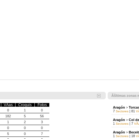
Ãšltimas zonas 
VÃ­as
Croquis
Fotos
Aragón
>
Torca
0
1
0
7
| 81
Sectores
VÃ
182
5
56
Aragón
>
Col d
1
2
3
1
| 7
Sectores
VÃ­
0
0
0
Aragón
>
Becei
5
0
7
1
| 18
Sectores
VÃ