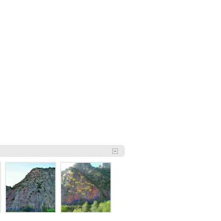
 Rueba
(Murillo de GÃ¡llego)
| 0
| 3
| 0
as
Croquis
Fotos
Enlaces externos
ba de los Frailes
| 0
| 0
| 0
as
Croquis
Fotos
Enlaces externos
izas (Bronchales)
(Bronchales)
| 2
| 0
| 0
­as
Croquis
Fotos
Enlaces externos
 Foratata
(Formigal)
| 1
| 3
| 0
as
Croquis
Fotos
Enlaces externos
o de Hoz de Jaca
(Hoz de Jaca)
| 1
| 2
| 0
as
Croquis
Fotos
Enlaces externos
| 1
| 6
| 2
as
Croquis
Fotos
Enlaces externos