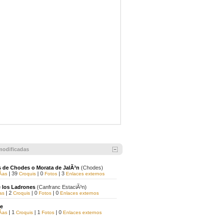
modificadas
s de Chodes o Morata de JalÃ³n
(Chodes)
| 39
| 0
| 3
­as
Croquis
Fotos
Enlaces externos
e los Ladrones
(Canfranc EstaciÃ³n)
| 2
| 0
| 0
as
Croquis
Fotos
Enlaces externos
te
| 1
| 1
| 0
­as
Croquis
Fotos
Enlaces externos