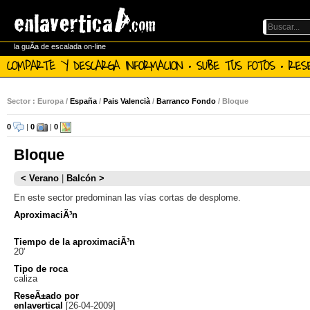
la guÃ­a de escalada on-line
COMPARTE Y DESCARGA INFORMACION · SUBE TUS FOTOS · RES
Sector : Europa /
España
/
Pais Valencià
/
Barranco Fondo
/ Bloque
0
|
0
|
0
Bloque
< Verano
|
Balcón >
En este sector predominan las vías cortas de desplome.
AproximaciÃ³n
Tiempo de la aproximaciÃ³n
20'
Tipo de roca
caliza
ReseÃ±ado por
enlavertical
[26-04-2009]