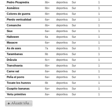
Pedro Picapiedra
6b+
deportiva
Sur
1
Asmático
6b+
deportiva
Sur
1
Colores de guerra
6b+
deportiva
Sur
1
Pierdo verticalidad
6a+
deportiva
Sur
1
Comanche
6b+
deportiva
Sur
1
Siux
6a+
deportiva
Sur
1
Hallowen
6a
deportiva
Sur
1
Masacre
6a+
deportiva
Sur
1
As de ases
7a
deportiva
Sur
1
Tarambanas
6b
deportiva
Sur
1
Drácula
6c+
deportiva
Sur
1
Transilvania
6b+
deportiva
Sur
1
Carne val
6a+
deportiva
Sur
1
Peña el porro
6a+
deportiva
Sur
1
Tocate los huevos
6b
deportiva
Sur
1
Guapito bananas
6a+
deportiva
Sur
1
Yertu primitivo
6a+
deportiva
Sur
1
AÃ±adir VÃ­a