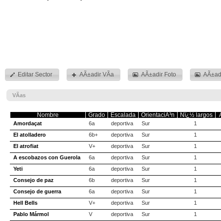
Editar Sector
AÃ±adir VÃ­a
AÃ±adir Foto
AÃ±adi
VÃ­as
Nombre
Grado
Escalada
OrientaciÃ³n
Nï¿½ largos
Amordaçat
6a
deportiva
Sur
1
El atolladero
6b+
deportiva
Sur
1
El atrofiat
V+
deportiva
Sur
1
A escobazos con Guerola
6a
deportiva
Sur
1
Yeti
6a
deportiva
Sur
1
Consejo de paz
6b
deportiva
Sur
1
Consejo de guerra
6a
deportiva
Sur
1
Hell Bells
V+
deportiva
Sur
1
Pablo Mármol
V
deportiva
Sur
1