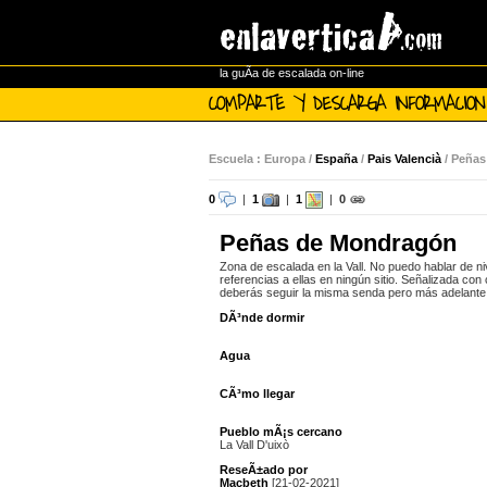
la guÃ­a de escalada on-line
COMPARTE Y DESCARGA INFORMACION
Escuela : Europa /
España
/
Pais Valencià
/ Peña
0
|
1
|
1
|
0
Peñas de Mondragón
Zona de escalada en la Vall. No puedo hablar de ni
referencias a ellas en ningún sitio. Señalizada con ca
deberás seguir la misma senda pero más adelant
DÃ³nde dormir
Agua
CÃ³mo llegar
Pueblo mÃ¡s cercano
La Vall D'uixò
ReseÃ±ado por
Macbeth
[21-02-2021]