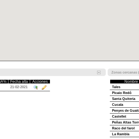
Zonas cercanas (
iÃ³n
Fecha alta
Acciones
Nombre
21-02-2021
Tales
Picaio Redó
Santa Quiteria
Cucala
Penyes de Guait
Castellet
Peñas Altas Tor
Raco del farol
La Rambla