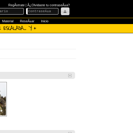
RegÃ­strate
|
Â¿Olvidaste tu contraseÃ±a?
Material
ReseÃ±ar
Inicio
 ESCALADA... Y +