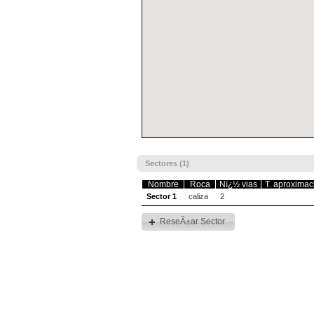
Sectores (1)
Nombre
Roca
Nï¿½ vias
T. aproximac
Sector 1
caliza
2
ReseÃ±ar Sector