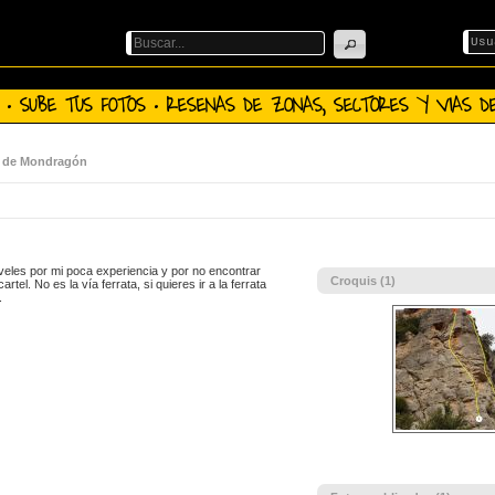
 · SUBE TUS FOTOS · RESENAS DE ZONAS, SECTORES Y VIAS DE
s de Mondragón
veles por mi poca experiencia y por no encontrar
Croquis (1)
rtel. No es la vía ferrata, si quieres ir a la ferrata
e.