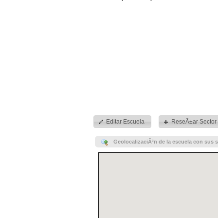
Editar Escuela
ReseÃ±ar Sector
GeolocalizaciÃ³n de la escuela con sus s