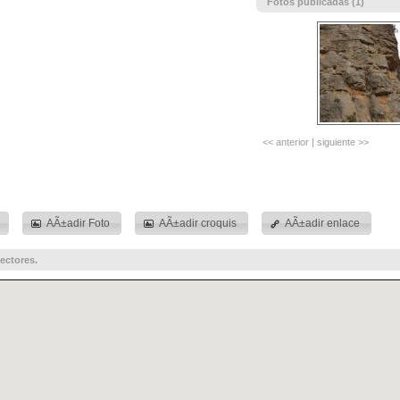
Fotos publicadas (1)
<< anterior
|
siguiente >>
AÃ±adir Foto
AÃ±adir croquis
AÃ±adir enlace
ectores.