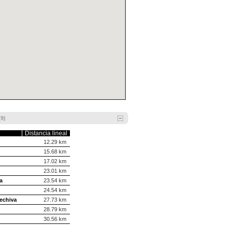
9)
Distancia lineal
12.29 km
15.68 km
17.02 km
23.01 km
a
23.54 km
24.54 km
rechiva
27.73 km
28.79 km
30.56 km