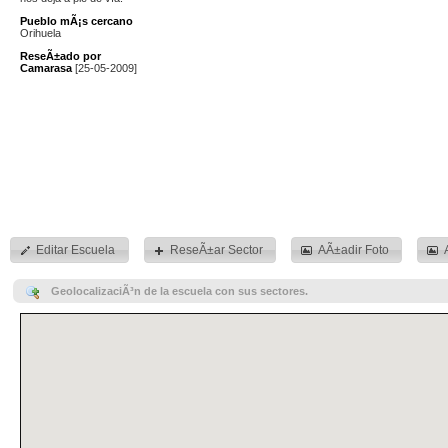
Pueblo mÃ¡s cercano
Orihuela
ReseÃ±ado por
Camarasa
[25-05-2009]
Editar Escuela
ReseÃ±ar Sector
AÃ±adir Foto
GeolocalizaciÃ³n de la escuela con sus sectores.