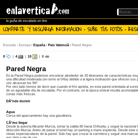
la guÃ­a de escalada on-line
COMPARTE Y DESCARGA INFORMACION · SUBE TUS FOTOS · RES
Escuela : Europa /
España
/
Pais Valencià
/ Pared Negra
0
|
4
|
10
|
0
Pared Negra
En la Pared Negra podemos encontrar alrededor de 30 itinerarios de características muy
una dificultad moderada (en torno al V/6a) debido a la ligera inclinación que ofrecen sus 
vez alcanzan los 90º.
Por otro lado hemos de decir que cuando el frío aprieta, en esta pared orientada al sure
de un agradable día de escalada. Por el contrario, en la época estival resulta aconsejab
zonas más frescas.
DÃ³nde dormir
Agua
Cerca del aparcamiento hay una gasolinera.
CÃ³mo llegar
Desde la autovía Alicante-Murcia, tomar la salida 80 hacia Orihuela, y seguir la nacional
dirección Murcia. Antes de pasar el tunel hay un parking a mano izquierda. Desde este 
vistas espectaculares de la pared. Solo hay que cruzar la carretera y seguir una marc
nos deja a pie de vía.