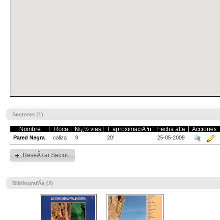
Sectores (1)
Nombre
Roca
Nï¿½ vias
T. aproximaciÃ³n
Fecha alta
Acciones
Pared Negra
caliza
9
20'
25-05-2009
ReseÃ±ar Sector
BibliografÃ­a (2)