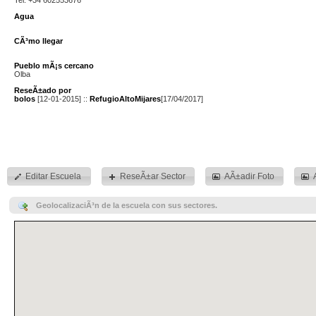
Agua
CÃ³mo llegar
Pueblo mÃ¡s cercano
Olba
ReseÃ±ado por
bolos
[12-01-2015] ::
RefugioAltoMijares
[17/04/2017]
Editar Escuela
ReseÃ±ar Sector
AÃ±adir Foto
GeolocalizaciÃ³n de la escuela con sus sectores.