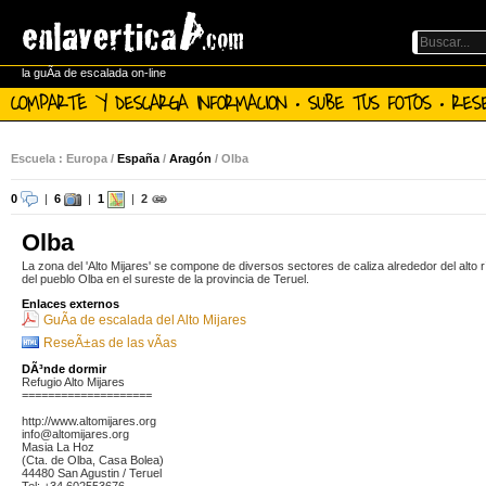
la guÃ­a de escalada on-line
COMPARTE Y DESCARGA INFORMACION · SUBE TUS FOTOS · RES
Escuela : Europa /
España
/
Aragón
/ Olba
0
|
6
|
1
|
2
Olba
La zona del 'Alto Mijares' se compone de diversos sectores de caliza alrededor del alto 
del pueblo Olba en el sureste de la provincia de Teruel.
Enlaces externos
GuÃ­a de escalada del Alto Mijares
ReseÃ±as de las vÃ­as
DÃ³nde dormir
Refugio Alto Mijares
====================
http://www.altomijares.org
info@altomijares.org
Masia La Hoz
(Cta. de Olba, Casa Bolea)
44480 San Agustin / Teruel
Tel: +34 602553676