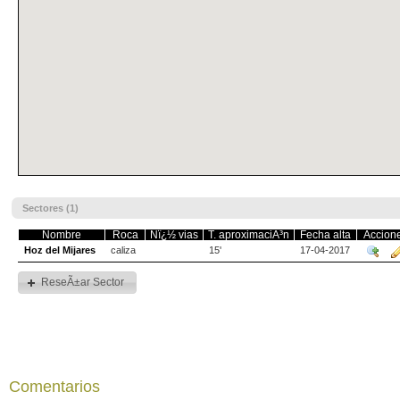
Sectores (1)
Nombre
Roca
Nï¿½ vias
T. aproximaciÃ³n
Fecha alta
Accion
Hoz del Mijares
caliza
15'
17-04-2017
ReseÃ±ar Sector
Comentarios