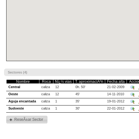
Sectores (4)
Nombre
Roca
Nï¿½ vias
T. aproximaciÃ³n
Fecha alta
Accio
Central
caliza
12
0h. 50'
21-02-2009
Oeste
caliza
12
45'
14-11-2010
Aguja encantada
caliza
1
35'
19-01-2012
Sudoeste
caliza
1
30'
22-01-2012
ReseÃ±ar Sector