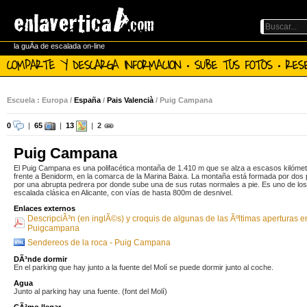
la guÃ­a de escalada on-line
COMPARTE Y DESCARGA INFORMACION · SUBE TUS FOTOS · RES
Escuela : Europa /
España
/
Pais Valencià
/ Puig Campana
0
|
65
|
13
|
2
Puig Campana
El Puig Campana es una polifacética montaña de 1.410 m que se alza a escasos kilómet
frente a Benidorm, en la comarca de la Marina Baixa. La montaña está formada por dos
por una abrupta pedrera por donde sube una de sus rutas normales a pie. Es uno de los
escalada clásica en Alicante, con vías de hasta 800m de desnivel.
Enlaces externos
DescripciÃ³n (en inglÃ©s) y croquis de algunas de las Ãºltimas aperturas e
Puigcampana
Sendereos de la roca - Puig Campana
DÃ³nde dormir
En el parking que hay junto a la fuente del Molí se puede dormir junto al coche.
Agua
Junto al parking hay una fuente. (font del Molí)
CÃ³mo llegar