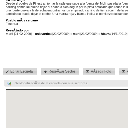
Desde el pueblo de Finestrat, tomar la calle que sube a la fuente del Molí; pasada la fue
parking donde se puede dejar el coche o bien seguir por la pista asfaltada que rodea la
una fuerte curva a la derecha encontramos un empinado camino de tierra (camí de la s
también se puede dejar el coche. Una marca roja y blanca indica el comienzo del sende
Pueblo mÃ¡s cercano
Finestrat
ReseÃ±ado por
merli
[21-02-2009] ::
enlavertical
[22/02/2009] ::
merli
[21/02/2009] ::
hbarra
[14/11/2010]
Editar Escuela
ReseÃ±ar Sector
AÃ±adir Foto
GeolocalizaciÃ³n de la escuela con sus sectores.