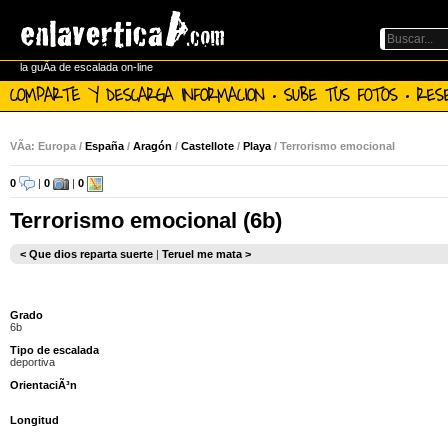
la guÃ­a de escalada on-line
COMPARTE Y DESCARGA INFORMACION · SUBE TUS FOTOS · RES
VÃ­a: Europa /
España
/
Aragón
/
Castellote
/
Playa
/ Terrorismo emocional
0
|
0
|
0
Terrorismo emocional (6b)
< Que dios reparta suerte
|
Teruel me mata >
Grado
6b
Tipo de escalada
deportiva
OrientaciÃ³n
Longitud