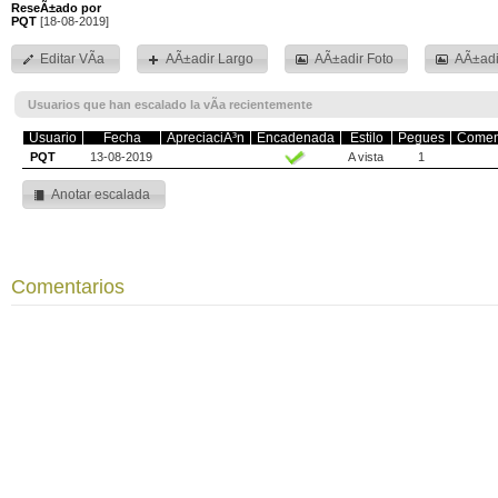
ReseÃ±ado por
PQT
[18-08-2019]
Editar VÃ­a
AÃ±adir Largo
AÃ±adir Foto
AÃ±adi
Usuarios que han escalado la vÃ­a recientemente
Usuario
Fecha
ApreciaciÃ³n
Encadenada
Estilo
Pegues
Comen
PQT
13-08-2019
A vista
1
Anotar escalada
Comentarios