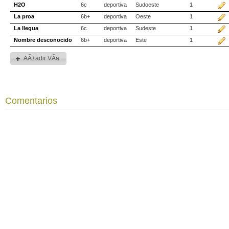
H2O
6c
deportiva
Sudoeste
1
La proa
6b+
deportiva
Oeste
1
La llegua
6c
deportiva
Sudeste
1
Nombre desconocido
6b+
deportiva
Este
1
AÃ±adir VÃ­a
Comentarios