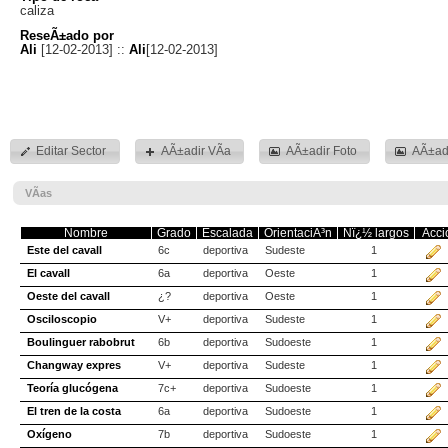
caliza
ReseÃ±ado por
Ali
[12-02-2013] ::
Ali
[12-02-2013]
Editar Sector
AÃ±adir VÃ­a
AÃ±adir Foto
AÃ±adi
VÃ­as
Nombre
Grado
Escalada
OrientaciÃ³n
Nï¿½ largos
Acci
Este del cavall
6c
deportiva
Sudeste
1
El cavall
6a
deportiva
Oeste
1
Oeste del cavall
¿?
deportiva
Oeste
1
Osciloscopio
V+
deportiva
Sudeste
1
Boulinguer rabobrut
6b
deportiva
Sudoeste
1
Changway expres
V+
deportiva
Sudeste
1
Teoría glucógena
7c+
deportiva
Sudoeste
1
El tren de la costa
6a
deportiva
Sudoeste
1
Oxígeno
7b
deportiva
Sudoeste
1