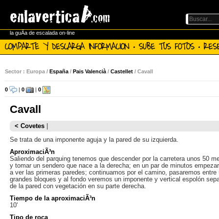
la guÃ­a de escalada on-line
COMPARTE Y DESCARGA INFORMACION · SUBE TUS FOTOS · RES
Sector : Europa /
España
/
Pais Valencià
/
Castellet
/ Cavall
0
|
0
|
0
Cavall
< Covetes
|
Se trata de una imponente aguja y la pared de su izquierda.
AproximaciÃ³n
Saliendo del parquing tenemos que descender por la carretera unos 50 me
y tomar un sendero que nace a la derecha; en un par de minutos empez
a ver las primeras paredes; continuamos por el camino, pasaremos entre
grandes bloques y al fondo veremos un imponente y vertical espolón sep
de la pared con vegetación en su parte derecha.
Tiempo de la aproximaciÃ³n
10'
Tipo de roca