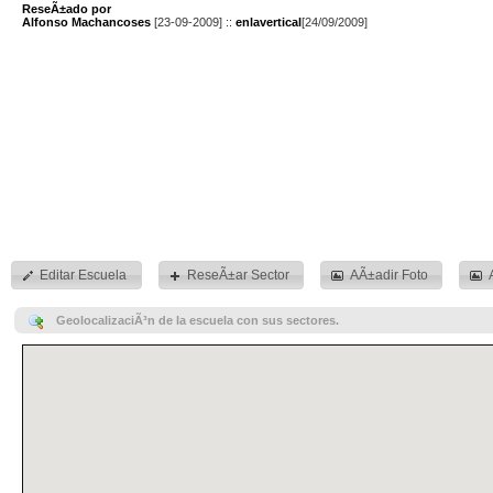
ReseÃ±ado por
Alfonso Machancoses
[23-09-2009] ::
enlavertical
[24/09/2009]
Editar Escuela
ReseÃ±ar Sector
AÃ±adir Foto
GeolocalizaciÃ³n de la escuela con sus sectores.