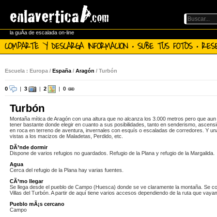
la guÃ­a de escalada on-line
COMPARTE Y DESCARGA INFORMACION · SUBE TUS FOTOS · RES
Escuela : Europa /
España
/
Aragón
/ Turbón
0
|
3
|
2
|
0
Turbón
Montaña mítica de Aragón con una altura que no alcanza los 3.000 metros pero que aun 
tener bastante donde elegir en cuanto a sus posibilidades, tanto en senderismo, ascens
en roca en terreno de aventura, invernales con esquís o escaladas de corredores. Y u
vistas a los macizos de Maladetas, Perdido, etc.
DÃ³nde dormir
Dispone de varios refugios no guardados. Refugio de la Plana y refugio de la Margalida
Agua
Cerca del refugio de la Plana hay varias fuentes.
CÃ³mo llegar
Se llega desde el pueblo de Campo (Huesca) donde se ve claramente la montaña. Se co
Villas del Turbón. A partir de aquí tiene varios accesos dependiendo de la ruta que vaya
Pueblo mÃ¡s cercano
Campo