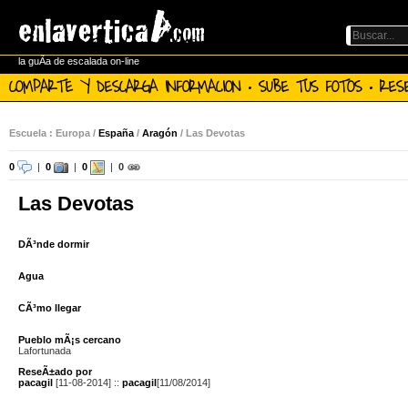
la guÃ­a de escalada on-line
COMPARTE Y DESCARGA INFORMACION · SUBE TUS FOTOS · RES
Escuela : Europa /
España
/
Aragón
/ Las Devotas
0
|
0
|
0
|
0
Las Devotas
DÃ³nde dormir
Agua
CÃ³mo llegar
Pueblo mÃ¡s cercano
Lafortunada
ReseÃ±ado por
pacagil
[11-08-2014] ::
pacagil
[11/08/2014]