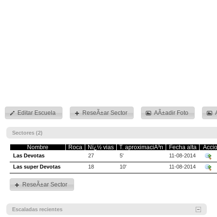
Editar Escuela
ReseÃ±ar Sector
AÃ±adir Foto
Sectores (2)
Nombre
Roca
Nï¿½ vias
T. aproximaciÃ³n
Fecha alta
Acci
Las Devotas
27
5'
11-08-2014
Las super Devotas
18
10'
11-08-2014
ReseÃ±ar Sector
Escaladas recientes