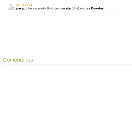
22-06-2014
pacagil
ha escalado
Solo con receta
(6b+) en
Las Devotas
Comentarios