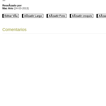
ReseÃ±ado por
Mac Ario
[24-03-2013]
Editar VÃ­a
AÃ±adir Largo
AÃ±adir Foto
AÃ±adir croquis
AÃ±ad
Comentarios