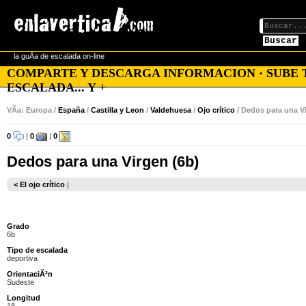
Buscar
la guÃ­a de escalada on-line
COMPARTE Y DESCARGA INFORMACION · SUBE TU
ESCALADA... Y +
VÃ­a: Europa /
España
/
Castilla y Leon
/
Valdehuesa
/
Ojo crítico
/ Dedos para una V
0
|
0
|
0
Dedos para una Virgen (6b)
< El ojo crítico
|
Grado
6b
Tipo de escalada
deportiva
OrientaciÃ³n
Sudeste
Longitud
18