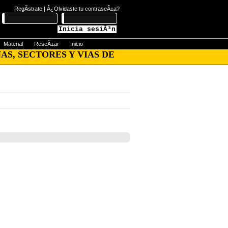
RegÃ­strate
|
Â¿Olvidaste tu contraseÃ±a?
Inicia sesiÃ³n
Material
ReseÃ±ar
Inicio
AS, SECTORES Y VIAS DE