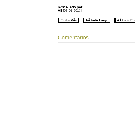
ReseÃ±ado por
Ali
[06-01-2013]
Editar VÃ­a
AÃ±adir Largo
AÃ±adir Fo
Comentarios