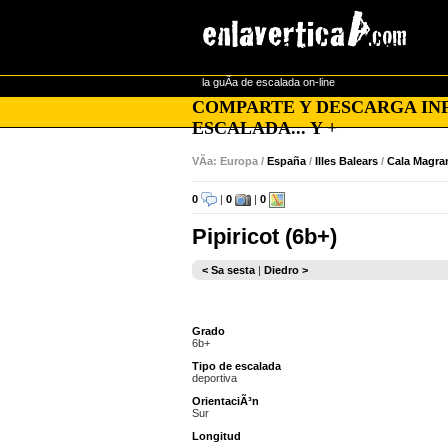
la guÃ­a de escalada on-line
COMPARTE Y DESCARGA INF
ESCALADA... Y +
VÃ­a: Europa /
España
/
Illes Balears
/
Cala Magra
0
|
0
|
0
Pipiricot (6b+)
< Sa sesta
|
Diedro >
Grado
6b+
Tipo de escalada
deportiva
OrientaciÃ³n
Sur
Longitud