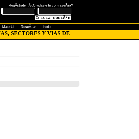
RegÃ­strate
|
Â¿Olvidaste tu contraseÃ±a?
Inicia sesiÃ³n
Material
ReseÃ±ar
Inicio
AS, SECTORES Y VIAS DE