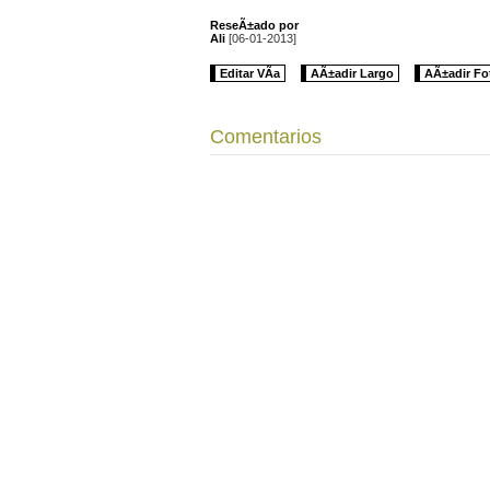
ReseÃ±ado por
Ali
[06-01-2013]
Editar VÃ­a
AÃ±adir Largo
AÃ±adir Fo
Comentarios