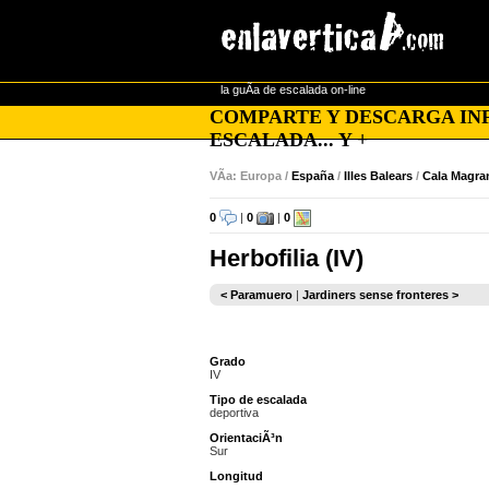
la guÃ­a de escalada on-line
COMPARTE Y DESCARGA INF
ESCALADA... Y +
VÃ­a: Europa /
España
/
Illes Balears
/
Cala Magra
0
|
0
|
0
Herbofilia (IV)
< Paramuero
|
Jardiners sense fronteres >
Grado
IV
Tipo de escalada
deportiva
OrientaciÃ³n
Sur
Longitud