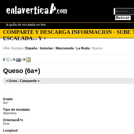
Buscar
la guÃ­a de escalada on-line
COMPARTE Y DESCARGA INFORMACION · SUBE TU
ESCALADA... Y +
VÃ­a: Europa /
España
/
Asturias
/
Manzaneda
/
La Ruda
/ Queso
0
|
0
|
0
Queso (6a+)
< Grisu
|
Campanile >
Grado
6a+
Tipo de escalada
deportiva
OrientaciÃ³n
Este
Longitud