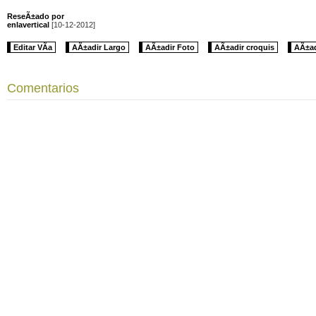
ReseÃ±ado por
enlavertical
[10-12-2012]
Editar VÃ­a
AÃ±adir Largo
AÃ±adir Foto
AÃ±adir croquis
AÃ±ad
Comentarios