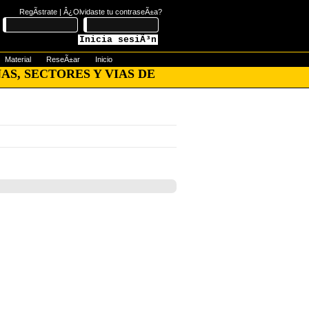
RegÃ­strate
|
Â¿Olvidaste tu contraseÃ±a?
Inicia sesiÃ³n
Material
ReseÃ±ar
Inicio
AS, SECTORES Y VIAS DE