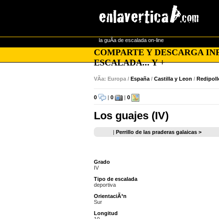
la guÃ­a de escalada on-line
COMPARTE Y DESCARGA INF
ESCALADA... Y +
VÃ­a: Europa /
España
/
Castilla y Leon
/
Redipoll
0
|
0
|
0
Los guajes (IV)
|
Perrillo de las praderas galaicas >
Grado
IV
Tipo de escalada
deportiva
OrientaciÃ³n
Sur
Longitud
10