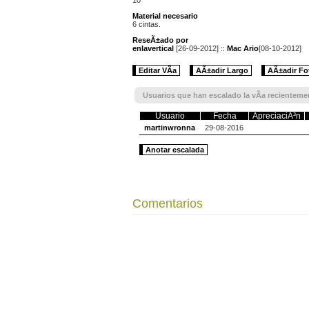
Material necesario
6 cintas.
ReseÃ±ado por
enlavertical
[26-09-2012] ::
Mac Ario
[08-10-2012]
Editar VÃ­a
AÃ±adir Largo
AÃ±adir Fo
Usuarios que han escalado la vÃ­a recienteme
Usuario
Fecha
ApreciaciÃ³n
martinwronna
29-08-2016
Anotar escalada
Comentarios