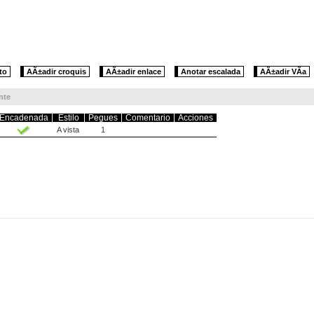
to
AÃ±adir croquis
AÃ±adir enlace
Anotar escalada
AÃ±adir VÃ­a
nte
Encadenada
Estilo
Pegues
Comentario
Acciones
A vista
1