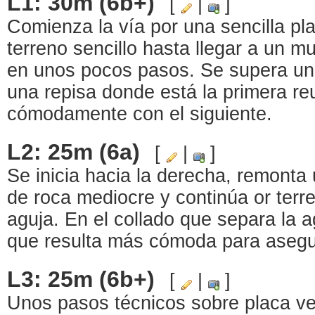
L1: 30m (6b+)
[
|
]
Comienza la vía por una sencilla pl
terreno sencillo hasta llegar a un mu
en unos pocos pasos. Se supera una
una repisa donde está la primera r
cómodamente con el siguiente.
L2: 25m (6a)
[
|
]
Se inicia hacia la derecha, remont
de roca mediocre y continúa or terr
aguja. En el collado que separa la a
que resulta más cómoda para asegura
L3: 25m (6b+)
[
|
]
Unos pasos técnicos sobre placa ve