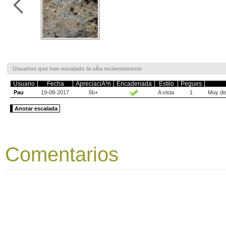
Usuarios que han escalado la vÃ­a recientemente
Usuario
Fecha
ApreciaciÃ³n
Encadenada
Estilo
Pegues
Pau
19-08-2017
6b+
A vista
1
Muy dis
Anotar escalada
Comentarios