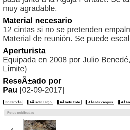
muy agradable.
Material necesario
12 cintas si no se pretenden empal
Material de reunión. Se puede esc
Aperturista
Equipada en 2008 por Julio Benedé,
Límite)
ReseÃ±ado por
Pau
[02-09-2017]
Editar VÃ­a
AÃ±adir Largo
AÃ±adir Foto
AÃ±adir croquis
AÃ±ad
Fotos publicadas