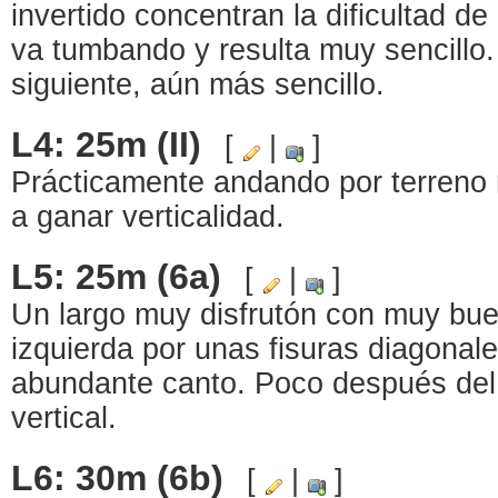
invertido concentran la dificultad d
va tumbando y resulta muy sencillo
siguiente, aún más sencillo.
L4: 25m (II)
[
|
]
Prácticamente andando por terreno
a ganar verticalidad.
L5: 25m (6a)
[
|
]
Un largo muy disfrutón con muy bue
izquierda por unas fisuras diagona
abundante canto. Poco después del 
vertical.
L6: 30m (6b)
[
|
]