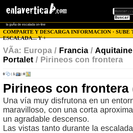
Buscar
la guÃ­a de escalada on-line
COMPARTE Y DESCARGA INFORMACION · SUBE TU
ESCALADA... Y +
VÃ­a: Europa /
Francia
/
Aquitaine
Portalet
/ Pirineos con frontera
0
|
1
|
0
Pirineos con frontera 
Una vía muy disfrutona en un entor
maravilloso, con una corta aproxima
un agradable descenso.
Las vistas tanto durante la escalad