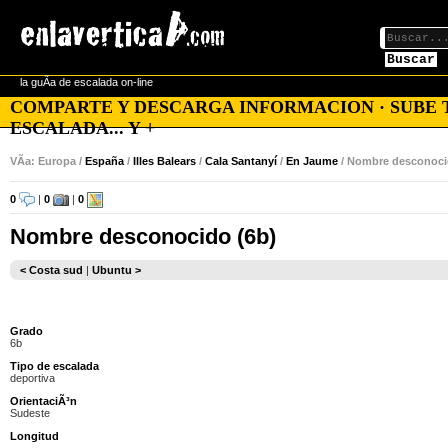
Buscar
la guÃ­a de escalada on-line
COMPARTE Y DESCARGA INFORMACION · SUBE TU
ESCALADA... Y +
VÃ­a: Europa /
España
/
Illes Balears
/
Cala Santanyí
/
En Jaume
/ Nombre desconoc
0
|
0
|
0
Nombre desconocido (6b)
< Costa sud
|
Ubuntu >
Grado
6b
Tipo de escalada
deportiva
OrientaciÃ³n
Sudeste
Longitud