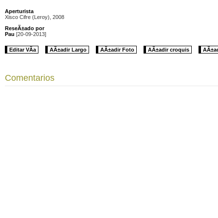
Aperturista
Xisco Cifre (Leroy), 2008
ReseÃ±ado por
Pau
[20-09-2013]
Editar VÃ­a
AÃ±adir Largo
AÃ±adir Foto
AÃ±adir croquis
AÃ±ad
Comentarios