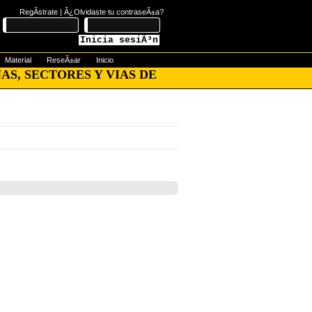
RegÃ­strate
|
Â¿Olvidaste tu contraseÃ±a?
Inicia sesiÃ³n
Material
ReseÃ±ar
Inicio
AS, SECTORES Y VIAS DE