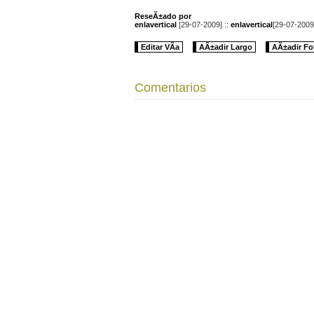
ReseÃ±ado por
enlavertical
[29-07-2009] ::
enlavertical
[29-07-2009
Editar VÃ­a
AÃ±adir Largo
AÃ±adir Fo
Comentarios