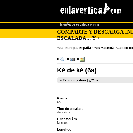
la guÃ­a de escalada on-line
COMPARTE Y DESCARGA INF
ESCALADA... Y +
VÃ­a: Europa /
España
/
Pais Valencià
/
Castillo d
0
|
0
|
0
Ké de ké (6a)
< Extrema y dura
|
¿?''' >
Grado
6a
Tipo de escalada
deportiva
OrientaciÃ³n
Nordeste
Longitud