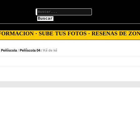
Buscar
ORMACION · SUBE TUS FOTOS · RESENAS DE ZON
e Peñíscola
/
Peñíscola 04
/ Ké de ké