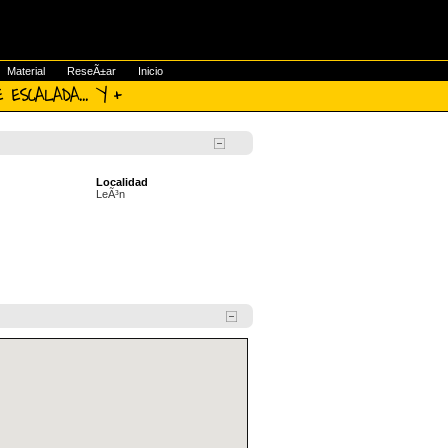
Material
ReseÃ±ar
Inicio
 ESCALADA... Y +
Localidad
LeÃ³n