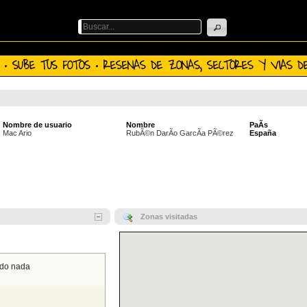
 · SUBE TUS FOTOS · RESENAS DE ZONAS, SECTORES Y VIAS DE
Nombre de usuario
Nombre
PaÃ­s
Mac Ario
RubÃ©n DarÃ­o GarcÃ­a PÃ©rez
España
Zonas visitadas
ado nada