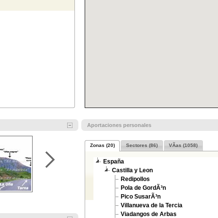
Aportaciones personales
Zonas (20)
Sectores (86)
VÃ­as (1058)
España
Castilla y Leon
Redipollos
Pola de GordÃ³n
Pico SusarÃ³n
Villanueva de la Tercia
Viadangos de Arbas