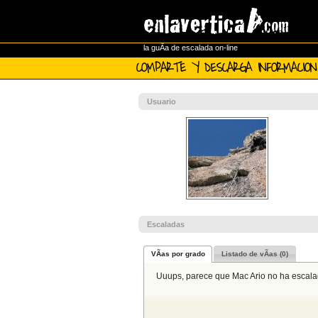
la guÃ­a de escalada on-line
COMPARTE Y DESCARGA INFORMACION
Usuario
Escaladas
VÃ­as por grado
Listado de vÃ­as (0)
Uuups, parece que Mac Ario no ha escal