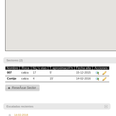
Sectores (2)
Nombre
Roca
Nï¿½ vias
T. aproximaciÃ³n
Fecha alta
Acciones
007
caliza
17
5'
15-12-2015
Cortijo
caliza
4
15'
14-02-2016
ReseÃ±ar Sector
Escaladas recientes
14-02-2016