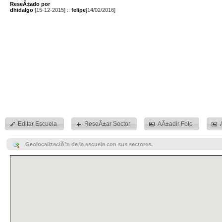
ReseÃ±ado por
dhidalgo
[15-12-2015] ::
felipe
[14/02/2016]
Editar Escuela
ReseÃ±ar Sector
AÃ±adir Foto
GeolocalizaciÃ³n de la escuela con sus sectores.