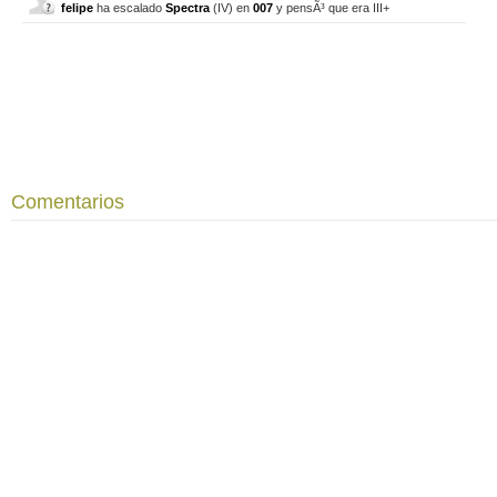
felipe
ha escalado
Spectra
(IV) en
007
y pensÃ³ que era III+
Comentarios