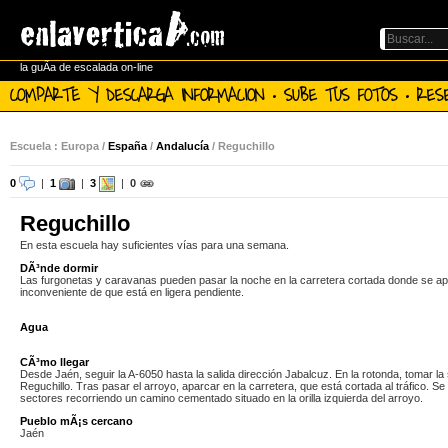
la guÃ­a de escalada on-line
COMPARTE Y DESCARGA INFORMACION · SUBE TUS FOTOS · RES
Escuela : Europa /
España
/
Andalucía
/ Reguchillo
0
|
1
|
3
|
0
Reguchillo
En esta escuela hay suficientes vías para una semana.
DÃ³nde dormir
Las furgonetas y caravanas pueden pasar la noche en la carretera cortada donde se ap
inconveniente de que está en ligera pendiente.
Agua
CÃ³mo llegar
Desde Jaén, seguir la A-6050 hasta la salida dirección Jabalcuz. En la rotonda, tomar la 
Reguchillo. Tras pasar el arroyo, aparcar en la carretera, que está cortada al tráfico. Se 
sectores recorriendo un camino cementado situado en la orilla izquierda del arroyo.
Pueblo mÃ¡s cercano
Jaén