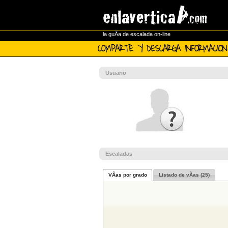
la guÃ­a de escalada on-line
COMPARTE Y DESCARGA INFORMACION
Usuario
Escaladas
VÃ­as por grado
Listado de vÃ­as (25)