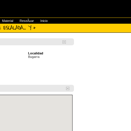
Material
ReseÃ±ar
Inicio
 ESCALADA... Y +
Localidad
Bugarra