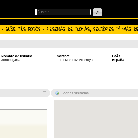
 · SUBE TUS FOTOS · RESENAS DE ZONAS, SECTORES Y VIAS DE
Nombre de usuario
Nombre
PaÃ­s
Jordibugarra
Jordi Martinez Villarroya
España
Zonas visitadas